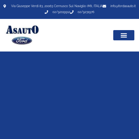
Via Giuseppe Verdi 83, 20063 Cernusco Sul Naviglio (MI), ITALIA
info@fordasauto.it
02/92119912
02/9231976