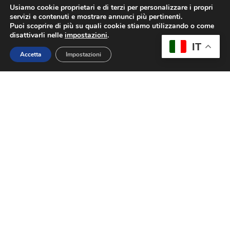
Usiamo cookie proprietari e di terzi per personalizzare i propri
servizi e contenuti e mostrare annunci più pertinenti.
CHARGE AROUND THE GLOBE: IL
Puoi scoprire di più su quali cookie stiamo utilizzando o come
DOCUMENTARIO
disattivarli nelle
impostazioni
.
Novembre 19, 2024
Nessun commento
IT
Accetta
Impostazioni
Nel marzo 2024, Lexie Alford (@LexieLimitless)
ha completato il Charge Around The Globe,
un’epica avventura a bordo del nuovo Ford
Explorer®, diventando così la prima
Leggi Tutto »