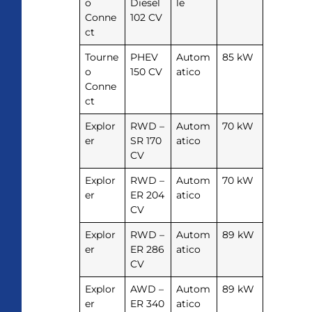
o
Diesel
le
Conne
102 CV
ct
Tourne
PHEV
Autom
85 kW
o
150 CV
atico
Conne
ct
Explor
RWD –
Autom
70 kW
er
SR 170
atico
CV
Explor
RWD –
Autom
70 kW
er
ER 204
atico
CV
Explor
RWD –
Autom
89 kW
er
ER 286
atico
CV
Explor
AWD –
Autom
89 kW
er
ER 340
atico