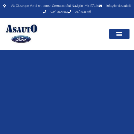
Via Giuseppe Verdi 83, 20063 Cernusco Sul Naviglio (MI), ITALIA
info@fordasauto.it
02/92119912
02/9231976