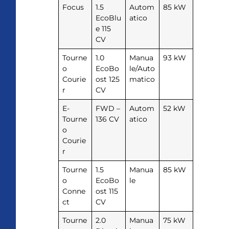
Focus
1.5
Autom
85 kW
EcoBlu
atico
e 115
CV
Tourne
1.0
Manua
93 kW
o
EcoBo
le/Auto
Courie
ost 125
matico
r
CV
E-
FWD –
Autom
52 kW
Tourne
136 CV
atico
o
Courie
r
Tourne
1.5
Manua
85 kW
o
EcoBo
le
Conne
ost 115
ct
CV
Tourne
2.0
Manua
75 kW