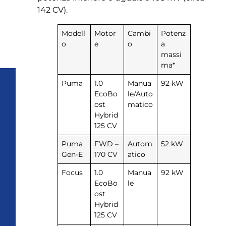
142 CV).
Modell
Motor
Cambi
Potenz
o
e
o
a
massi
ma*
Puma
1.0
Manua
92 kW
EcoBo
le/Auto
ost
matico
Hybrid
125 CV
Puma
FWD –
Autom
52 kW
Gen-E
170 CV
atico
Focus
1.0
Manua
92 kW
EcoBo
le
ost
Hybrid
125 CV