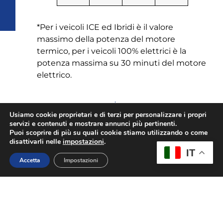
*Per i veicoli ICE ed Ibridi è il valore
massimo della potenza del motore
termico, per i veicoli 100% elettrici è la
potenza massima su 30 minuti del motore
elettrico.
PRECEDENTE
Usiamo cookie proprietari e di terzi per personalizzare i propri
CHARGE AROUND THE GLOBE: IL DOCUMENTARIO
servizi e contenuti e mostrare annunci più pertinenti.
Puoi scoprire di più su quali cookie stiamo utilizzando o come
disattivarli nelle
impostazioni
.
IT
Accetta
Impostazioni
Dal Blog