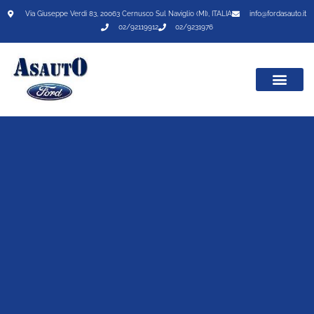
Via Giuseppe Verdi 83, 20063 Cernusco Sul Naviglio (MI), ITALIA
info@fordasauto.it
02/92119912
02/9231976