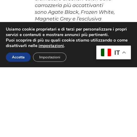
carrozzeria più accattivanti
sono Agate Black, Frozen White,
Magnetic Grey e l’esclusiva
tonalità Mean Green.
Usiamo cookie proprietari e di terzi per personalizzare i propri
servizi e contenuti e mostrare annunci più pertinenti.
Le tecnologie multimediali
Puoi scoprire di più su quali cookie stiamo utilizzando o come
disponibili all’interno includono
disattivarli nelle
impostazioni
.
IT
anche un touchscreen centrale
Accetta
Impostazioni
da 13,2 pollici, con un’interfaccia
intuitiva che consente al
guidatore di poter interagire
senza difficoltà con le
applicazioni e le informazioni di
controllo della vettura.
Il motore a benzina EcoBoost da
2,3 litri della Focus ST eroga 280
CV di potenza a 5.500 giri/min e
420 Nm di coppia da 3.000
giri/min a 4.000 giri/min,