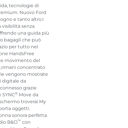
ida, tecnologie di
premium. Nuovo Ford
isogno e tanto altro.I
 visibilità senza
 offrendo una guida più
ano bagagli che può
pazio per tutto nel
ellone HandsFree
ice movimento del
e,rimani concentrato
rie vengono mostrate
 digitale da
connesso grazie
®
le SYNC
Move da
lo schermo troverai My
porta oggetti.
onna sonora perfetta
™
udio B&O
con