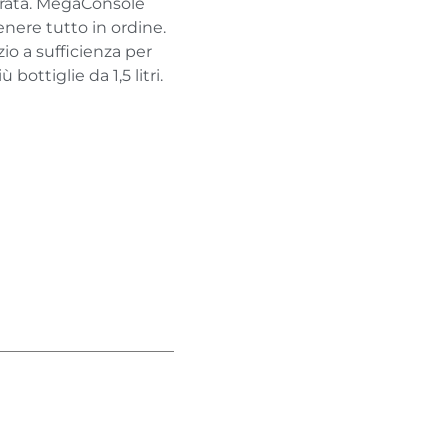
rata. MegaConsole
enere tutto in ordine.
azio a sufficienza per
bottiglie da 1,5 litri.