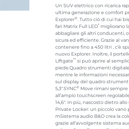
Un SUV elettrico con ricarica rap
ultima generazione e comfort 
®
Explorer
. Tutto ciò di cui hai b
*
fari Matrix Full LED
migliorano la
abbagliare gli altri conducenti,
sicura ed efficiente. Grazie al v
contenere fino a 450 litri , c’è s
nuovo Explorer. Inoltre, il port
**
Liftgate
si può aprire al sempl
piede.Quadro strumenti digital
mentre le informazioni necessa
sul display del quadro strumenti
®
5,3″.SYNC
Move rimani sempre 
all’ampio touchscreen regolabi
14,6″. In più, nascosto dietro al
Private Locker: un piccolo vano 
mSistema audio B&O crea la col
grazie all’avvolgente sistema a