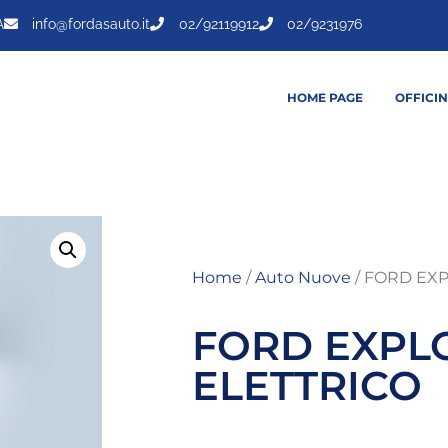
A
info@fordasauto.it
02/92119912
02/9231976
HOME PAGE
OFFICI
Home
/
Auto Nuove
/ FORD EX
FORD EXPL
ELETTRICO