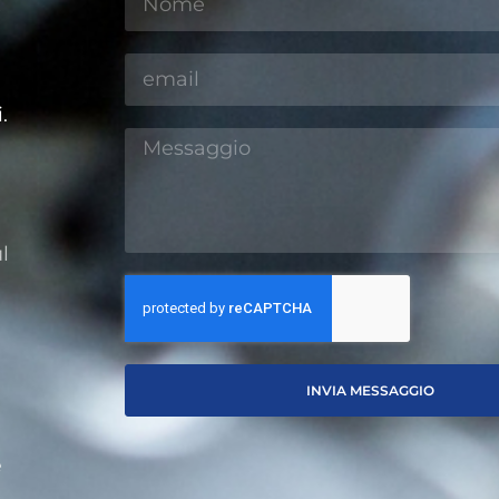
è
.
l
INVIA MESSAGGIO
e
e