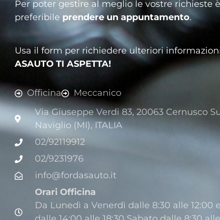
Per poter gestire al meglio le vostre richieste 
preferibile
prendere un appuntamento
.
Usa il form per richiedere ulteriori informazioni
ASAUTO TI ASPETTA!
Officina
Meccanico
Via Giuseppe Verdi 83, 20063 Cernusco Su
Naviglio (MI), ITALIA
02/92119912
02/9231976
info@fordasauto.it
Orari Officina
Da Lunedì a Venerdì dalle 8:30 alle 12:00 
dalle 14:00 alle 18:30 Sabato dalle 8:30 all