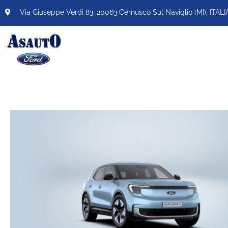
Via Giuseppe Verdi 83, 20063 Cernusco Sul Naviglio (MI), ITALI